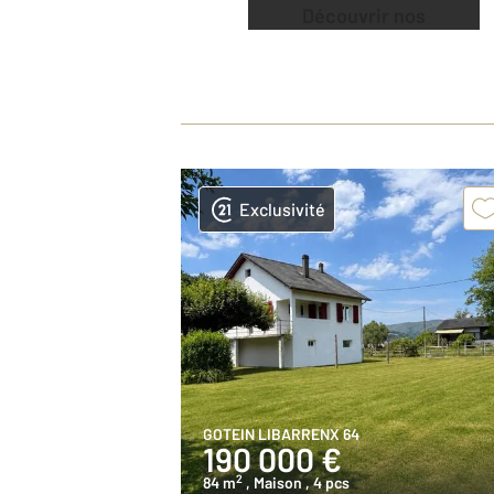
Découvrir nos
offres
Exclusivité
GOTEIN LIBARRENX 64
190 000 €
2
84 m
, Maison
, 4 pcs