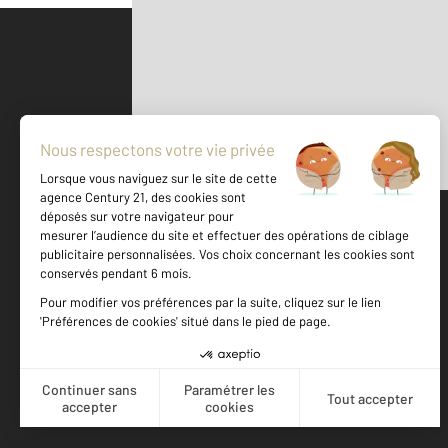
Parlons de vous, parlons biens
500 m
©
Mappy
Votre agence est notée
Achat
Location
Vente
Gestion
9,7
/
10
9,6/10