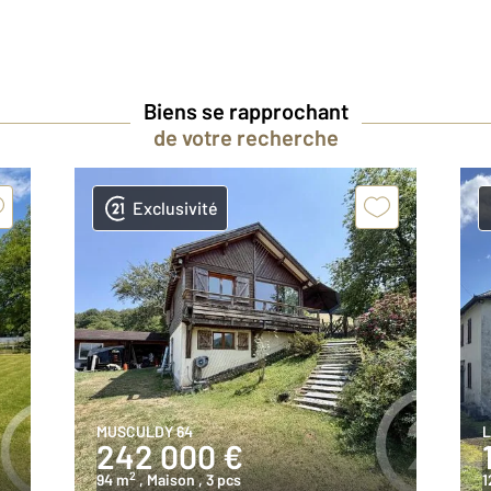
Biens se rapprochant
de votre recherche
Exclusivité
MUSCULDY 64
L
242 000 €
2
94 m
, Maison
, 3 pcs
1