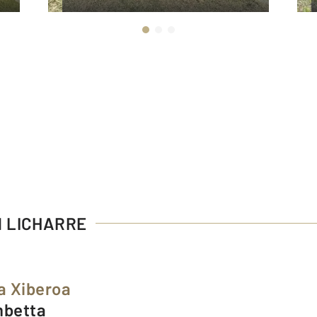
N LICHARRE
a Xiberoa
mbetta