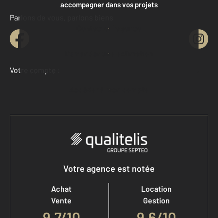
accompagner dans vos projets
Parlons de vous, parlons biens
Contacter l'agence
Demander une estimation
Votre compte :
Accéder à mon compte
Votre agence est notée
Achat
Location
Vente
Gestion
9,7
/
10
9,6/10