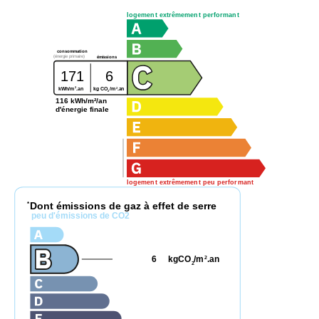
logement extrêmement performant
consommation
(énergie primaire)
émissions
171
6
2
2
kg CO
/m
.an
kWh/m
.an
2
116 kWh/m²/an
d'énergie finale
logement extrêmement peu performant
Dont émissions de gaz à effet de serre
*
peu d'émissions de CO2
6
kgCO
/m
.an
2
2