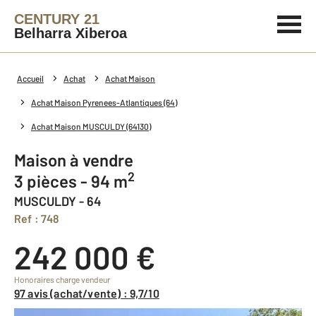
CENTURY 21
Belharra Xiberoa
Accueil
Achat
Achat Maison
Achat Maison Pyrenees-Atlantiques (64)
Achat Maison MUSCULDY (64130)
Maison à vendre
2
3 pièces - 94 m
MUSCULDY - 64
Ref : 748
242 000 €
Honoraires charge vendeur
97 avis (achat/vente) : 9,7/10