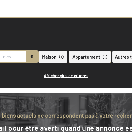
€
Maison
Appartement
Autres 
Afficher plus de critères
s biens actuels ne correspondent pas à votre reche