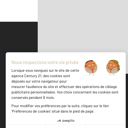
Parlons de vous, parlons biens
500 m
©
Mappy
Votre agence est notée
Achat
Location
Vente
Gestion
9,7
/
10
9,6/10