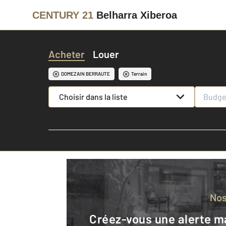
CENTURY 21
Belharra Xiberoa
Acheter
Louer
DOMEZAIN BERRAUTE
Terrain
Choisir dans la liste
No
Créez-vous une alerte mail pour être averti quand une annonce est en ligne et consultez la