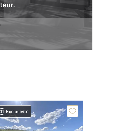
teur.
e
Exclusivité