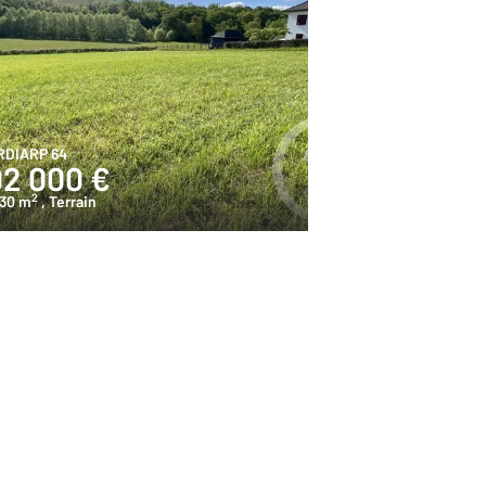
RDIARP 64
92 000 €
2
130 m
, Terrain