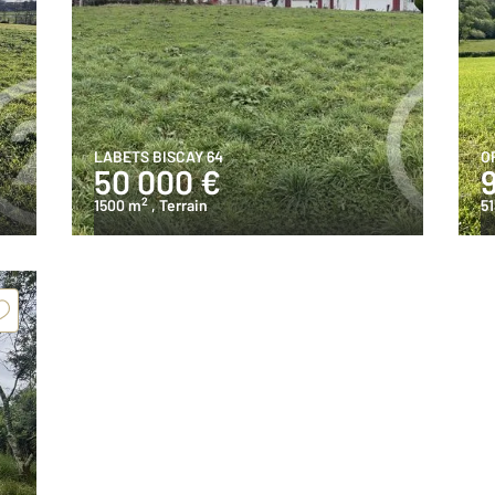
LABETS BISCAY 64
O
50 000 €
2
1500 m
, Terrain
5